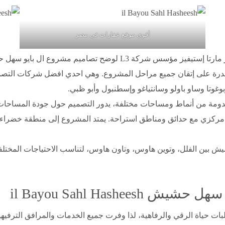
أقوى موقع عقارات في مصر
استعانت الشركة المطورة بالمصمم الأسباني الشهير مارتا إستيفيز مؤس
والقدرة على إتقان جميع مراحل المشروع. وهي احدي افضل شركات التصم
غوتا وساو باولو وسانتياغو وإسطنبول وأبو ظبي.
منتجع ويضم حوالي 85 فيلا و60 شقة مخدومة من أنماط ومساحات مختلفة، يدور التصميم حول
 مركزي مع حدائق ومناطق استراحة. يمتد المشروع إلى منطقة خضراء 
 بين الفلل، وتوين هاوس، وتاون هاوس، لتناسب الاحتياجات المختلفة 
il Bayou Sahl Hashe
ت حياة الرقي والرفاهية، لذا وفرت جميع الخدمات والمرافق الترفيهي