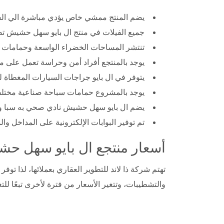
يضم المنتج ممشي خاص يؤدي مباشرة الي ال
جميع الفيلات في منتج ال بايو سهل حشيش ت
تنتشر المساحات الخضراء الواسعة وحمامات ا
يوجد بالمنتجع أفراد أمن وحراسة تعمل على مدار ا
يتوفر في ال بايو جراجات السيارات المغطاة ل
يوجد بالمشروع حمامات سباحة صناعية مختلفة 
يضم ال بايو سهل حشيش نادي صحي به سبا و 
تم توفير البوابات الإلكترونية على المداخل وال
أسعار منتجع ال بايو سهل حشيش u Sahl Hasheesh
تهتم شركة ذا لاند للتطوير العقاري بعملائها، لذا تو
والتشطيبات، وتتغير الأسعار من فترة لأخرى تبعًا للتغيرات بالس