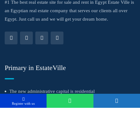
#1 The best real estate site for sale and rent in Egypt Estate Ville is
an Egyptian real estate company that serves our clients all over
Egypt. Just call us and we will get your dream home.
Primary in EstateVille
The new administrative capital is residential
Get a successful investment with the strongest real estate marketing team
The new administrative capital is commercial
Register with us
Property EstateVille