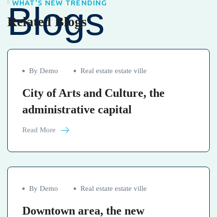
WHAT'S NEW TRENDING
Blogs
Related Blogs
By Demo
Real estate estate ville
City of Arts and Culture, the
administrative capital
Read More
By Demo
Real estate estate ville
Downtown area, the new